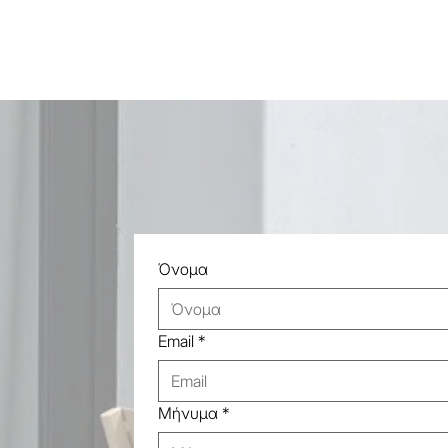
Όνομα
Email
*
Μήνυμα
*