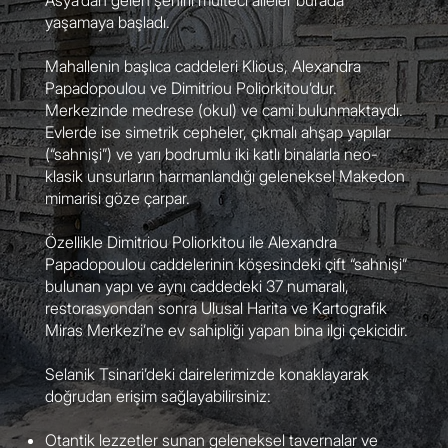
Asya’dan gelen şehirli mülteci aileler burada
yaşamaya başladı.
Mahallenin başlıca caddeleri Klious, Alexandra
Papadopoulou ve Dimitriou Poliorkitou’dur.
Merkezinde medrese (okul) ve cami bulunmaktaydı.
Evlerde ise simetrik cepheler, çıkmalı ahşap yapılar
(“sahnişi”) ve yarı bodrumlu iki katlı binalarla neo-
klasik unsurların harmanlandığı geleneksel Makedon
mimarisi göze çarpar.
Özellikle Dimitriou Poliorkitou ile Alexandra
Papadopoulou caddelerinin köşesindeki çift “sahnişi”
bulunan yapı ve aynı caddedeki 37 numaralı,
restorasyondan sonra Ulusal Harita ve Kartografik
Miras Merkezi’ne ev sahipliği yapan bina ilgi çekicidir.
Selanik Tsinari’deki dairelerimizde konaklayarak
doğrudan erişim sağlayabilirsiniz:
Otantik lezzetler sunan geleneksel tavernalar ve