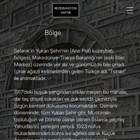
REZERVASYON
YAPTIR
Bölge
Selanik’in Yukarı Şehri’nin (Ano Poli) kuzeybatı
bölgesi, Makedonya–Trakya Bakanlığı’nın (eski İdari
Merkez) üzerinde yer alır ve günümüzde bile çınarli
(çınar ağacı) kelimesinden gelen Türkçe adı “Tsinari”
ile anılmaktadır.
1917’deki büyük yangından etkilenmeyen bu mahalle,
dar taş döşeli sokakları ve çok sayıda çıkmazıyla
özgün kentsel dokusunu korumaktadır. Osmanlı
döneminde, tüm Yukarı Şehir gibi, Müslüman
topluluğun ve Dönme olarak bilinen (İslam’a geçmiş
Yahudilerin) yerleşim yeriydi. 1923 nüfus
mübadelesinden sonra ise ağırlıklı olarak Küçük